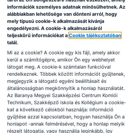
Letöltés
információk személyes adatnak minősülhetnek. Az
alábbiakban lehetősége van dönteni arról, hogy
mely típusú cookie-k alkalmazását kívánja
engedélyezni. A cookie-k alkalmazásáról
teljeskörű információkat a
Cookie tájékoztatóban
talál.
Mi az a cookie? A cookie egy kis fájl, amely akkor
Partnereink
kerül a számítógépre, amikor Ön egy webhelyet
látogat meg. A cookie-k számtalan funkcióval
rendelkeznek. Többek között információt gyűjtenek,
megjegyzik a látogató egyéni beállításait és
általánosságban megkönnyítik a honlap használatát.
Az Baranya Megyei Szakképzési Centrum Komlói
Technikum, Szakképző iskola és Kollégium a cookie-
kat a következő célokból használja: információ
gyűjtése azzal kapcsolatban, hogyan használja Ön a
honlapot -annak felmérésével, hogy a honlap melyik
részeit látogatja, vagy használja leginkább, így