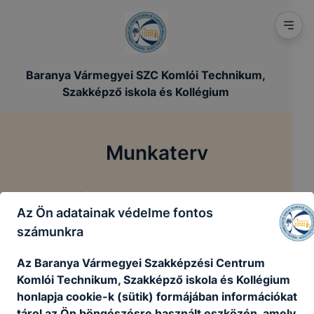
Baranya Vármegyei SZC Komlói Technikum,
Szakképző iskola és Kollégium
Munkaterv
/
Főoldal
Munkaterv
Az Ön adatainak védelme fontos
számunkra
Munkaterv
Az Baranya Vármegyei Szakképzési Centrum
Komlói Technikum, Szakképző iskola és Kollégium
honlapja cookie-k (sütik) formájában információkat
Munkaterv 2024
tárol az Ön böngészésre használt eszközén, amely