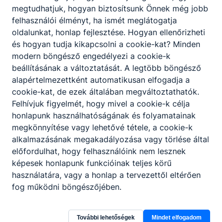
megtudhatjuk, hogyan biztosítsunk Önnek még jobb
felhasználói élményt, ha ismét meglátogatja
oldalunkat, honlap fejlesztése. Hogyan ellenőrizheti
és hogyan tudja kikapcsolni a cookie-kat? Minden
modern böngésző engedélyezi a cookie-k
beállításának a változtatását. A legtöbb böngésző
alapértelmezettként automatikusan elfogadja a
cookie-kat, de ezek általában megváltoztathatók.
Felhívjuk figyelmét, hogy mivel a cookie-k célja
honlapunk használhatóságának és folyamatainak
megkönnyítése vagy lehetővé tétele, a cookie-k
alkalmazásának megakadályozása vagy törlése által
előfordulhat, hogy felhasználóink nem lesznek
képesek honlapunk funkcióinak teljes körű
használatára, vagy a honlap a tervezettől eltérően
fog működni böngészőjében.
Baranya Vármegyei SZC Komlói
Technikum, Szakképző iskola és Kollégium
További lehetőségek
Mindet elfogadom