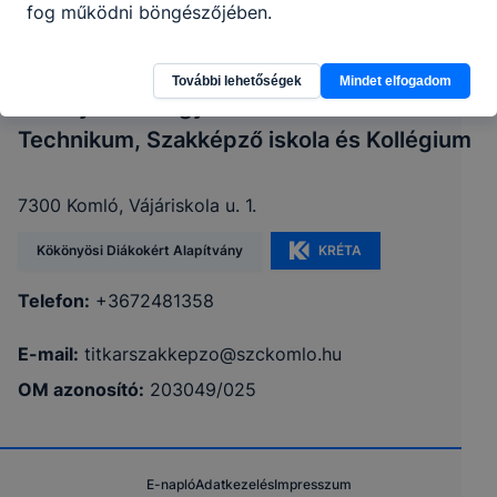
fog működni böngészőjében.
További lehetőségek
Mindet elfogadom
Baranya Vármegyei SZC Komlói
Technikum, Szakképző iskola és Kollégium
7300 Komló, Vájáriskola u. 1.
Kökönyösi Diákokért Alapítvány
KRÉTA
Telefon:
+3672481358
E-mail:
titkarszakkepzo@szckomlo.hu
OM azonosító:
203049/025
E-napló
Adatkezelés
Impresszum