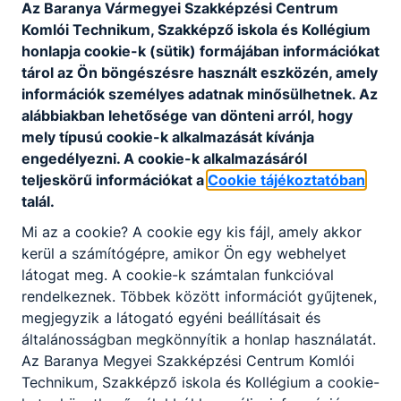
Az Baranya Vármegyei Szakképzési Centrum
Az új szakmai vizsgáztatási struktúrában a
Komlói Technikum, Szakképző iskola és Kollégium
szakmai vizsgák megszervezését, lebonyolítását
honlapja cookie-k (sütik) formájában információkat
önállóan és teljes körű felelősséggel az akkreditált
tárol az Ön böngészésre használt eszközén, amely
vizsgaközpont látja el.
információk személyes adatnak minősülhetnek. Az
Vizsgára jelentkezésről, vizsgáztatásról bővebben
alábbiakban lehetősége van dönteni arról, hogy
a lenti linken tud tájékozódni:
mely típusú cookie-k alkalmazását kívánja
engedélyezni. A cookie-k alkalmazásáról
Szakmai-vizsga központ
teljeskörű információkat a
Cookie tájékoztatóban
talál.
Mi az a cookie? A cookie egy kis fájl, amely akkor
kerül a számítógépre, amikor Ön egy webhelyet
látogat meg. A cookie-k számtalan funkcióval
rendelkeznek. Többek között információt gyűjtenek,
Partnereink
megjegyzik a látogató egyéni beállításait és
általánosságban megkönnyítik a honlap használatát.
Az Baranya Megyei Szakképzési Centrum Komlói
Technikum, Szakképző iskola és Kollégium a cookie-