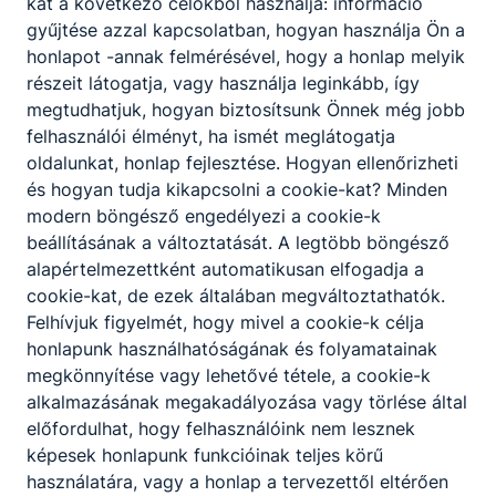
kat a következő célokból használja: információ
gyűjtése azzal kapcsolatban, hogyan használja Ön a
honlapot -annak felmérésével, hogy a honlap melyik
részeit látogatja, vagy használja leginkább, így
megtudhatjuk, hogyan biztosítsunk Önnek még jobb
felhasználói élményt, ha ismét meglátogatja
oldalunkat, honlap fejlesztése. Hogyan ellenőrizheti
és hogyan tudja kikapcsolni a cookie-kat? Minden
modern böngésző engedélyezi a cookie-k
beállításának a változtatását. A legtöbb böngésző
alapértelmezettként automatikusan elfogadja a
cookie-kat, de ezek általában megváltoztathatók.
Felhívjuk figyelmét, hogy mivel a cookie-k célja
honlapunk használhatóságának és folyamatainak
megkönnyítése vagy lehetővé tétele, a cookie-k
alkalmazásának megakadályozása vagy törlése által
előfordulhat, hogy felhasználóink nem lesznek
képesek honlapunk funkcióinak teljes körű
használatára, vagy a honlap a tervezettől eltérően