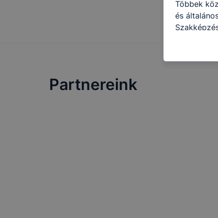
Többek közö
és általán
Szakképzés
cookie-kat 
kapcsolatba
honlap mely
hogyan bizt
Partnereink
oldalunkat,
cookie-kat
változtatás
a cookie-ka
mivel a coo
megkönnyít
megakadályo
lesznek kép
tervezettől