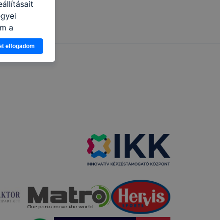
llításait
egyei
um a
et elfogadom
ogy a
atjuk,
eglátogatja
ikapcsolni a
ásának a
 elfogadja
t, hogy
k
 nem
 a honlap a