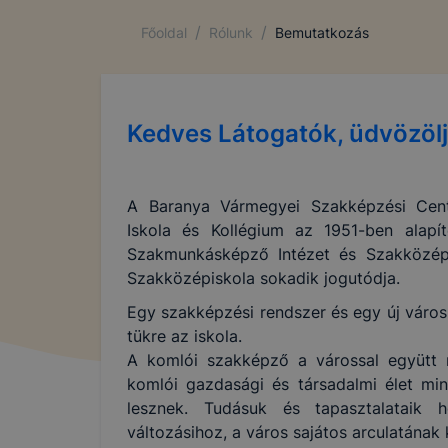
/
/
Főoldal
Rólunk
Bemutatkozás
Kedves Látogatók, üdvözölj
A Baranya Vármegyei Szakképzési Cen
Iskola és Kollégium az 1951-ben alapít
Szakmunkásképző Intézet és Szakközépi
Szakközépiskola sokadik jogutódja.
Egy szakképzési rendszer és egy új váro
tükre az iskola.
A komlói szakképző a várossal együtt n
komlói gazdasági és társadalmi élet min
lesznek. Tudásuk és tapasztalataik h
változásihoz, a város sajátos arculatának 