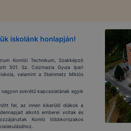
ük iskolánk honlapján!
trum Komlói Technikum, Szakképző
ott 501. Sz. Csizmazia Gyula Ipari
skola, valamint a Steinmetz Miklós
s nagyon sokrétű kapcsolatának egyik
őtt fel, az innen kikerülő diákok a
dennapjait alkotó emberei voltak és
ozzájárultak Komló többkorszakos
kialakulásához.