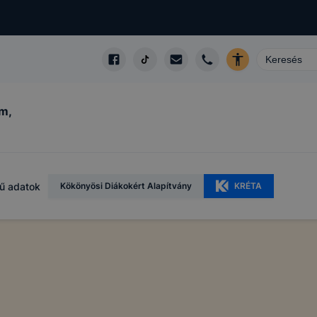
m,
ű adatok
Kökönyösi Diákokért Alapítvány
KRÉTA