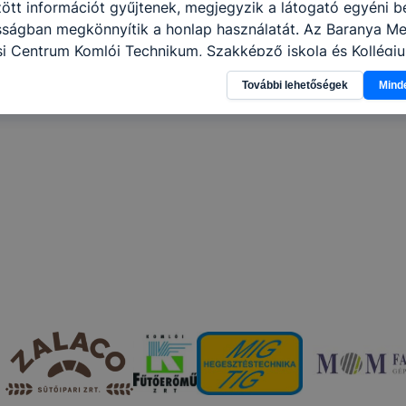
tt információt gyűjtenek, megjegyzik a látogató egyéni beá
osságban megkönnyítik a honlap használatát. Az Baranya M
i Centrum Komlói Technikum, Szakképző iskola és Kollégi
a következő célokból használja: információ gyűjtése azzal
További lehetőségek
Mind
n, hogyan használja Ön a honlapot -annak felmérésével, h
ik részeit látogatja, vagy használja leginkább, így megtudh
osítsunk Önnek még jobb felhasználói élményt, ha ismét m
 honlap fejlesztése. Hogyan ellenőrizheti és hogyan tudja k
? Minden modern böngésző engedélyezi a cookie-k beállít
át. A legtöbb böngésző alapértelmezettként automatikusan
t, de ezek általában megváltoztathatók. Felhívjuk figyelmé
kie-k célja honlapunk használhatóságának és folyamataina
ése vagy lehetővé tétele, a cookie-k alkalmazásának
zása vagy törlése által előfordulhat, hogy felhasználóink
esek honlapunk funkcióinak teljes körű használatára, vagy
 eltérően fog működni böngészőjében.