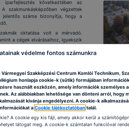
iparfejlesztés következtében az
tt. A szakmunkásképzőben végzettek
 jelentős száma bizonyítja, hogy a
ndő.
szakmák oktatása volt a mérvadó.
amint a cégek elvárásaihoz, igyekszik
en kikerülő tanulók biztos alapokon
atainak védelme fontos számunkra
ek. Oktatott szakmáink a gépészet,
alamint az élelmiszeripar számos
edésre. Nagy hangsúlyt fektetünk a
 Vármegyei Szakképzési Centrum Komlói Technikum, Sz
amint szociális szakmák oktatására.
ollégium honlapja cookie-k (sütik) formájában információk
 város két különböző dombján, régi
ésre használt eszközén, amely információk személyes 
y" ismerik sokan. Az iskolában az
nek. Az alábbiakban lehetősége van dönteni arról, hogy m
80 férőhelyes koedukált kollégium
lkalmazását kívánja engedélyezni. A cookie-k alkalmazásá
iről és más megyékből érkező tanulók
információkat a
Cookie tájékoztatóban
talál.
kie? A cookie egy kis fájl, amely akkor kerül a számítógép
helyet látogat meg. A cookie-k számtalan funkcióval rend