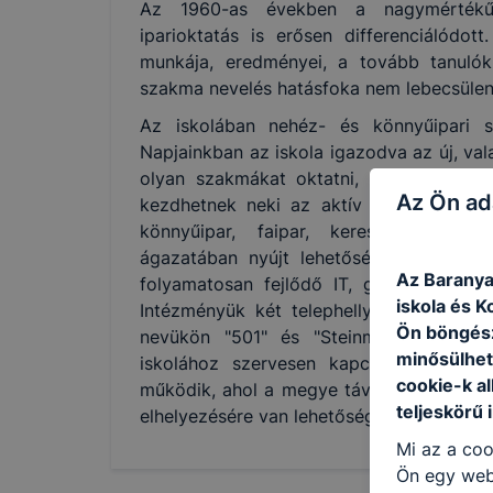
Az 1960-as években a nagymértékű 
iparioktatás is erősen differenciálódo
munkája, eredményei, a tovább tanulók
szakma nevelés hatásfoka nem lebecsüle
Az iskolában nehéz- és könnyűipari 
Napjainkban az iskola igazodva az új, val
olyan szakmákat oktatni, amivel az inn
Az Ön ad
kezdhetnek neki az aktív dolgozó életn
könnyűipar, faipar, kereskedelem, v
ágazatában nyújt lehetőséget elhelyezk
Az Baranya
folyamatosan fejlődő IT, gazdasági, val
iskola és K
Intézményük két telephellyel működik a
Ön böngész
nevükön "501" és "Steinmetz, Kazincz
minősülhet
iskolához szervesen kapcsolódva egy 
cookie-k a
működik, ahol a megye távoli települése
teljeskörű 
elhelyezésére van lehetőség.
Mi az a coo
Ön egy web