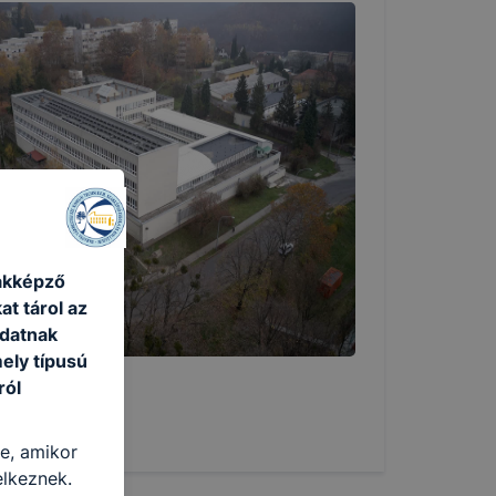
akképző
at tárol az
adatnak
ely típusú
ról
re, amikor
elkeznek.